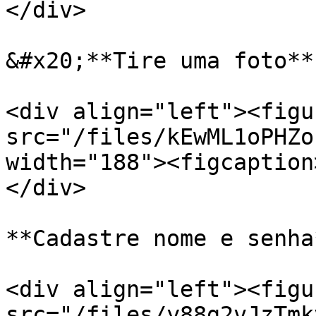
</div>

&#x20;**Tire uma foto**

<div align="left"><figu
src="/files/kEwML1oPHZo
width="188"><figcaption
</div>

**Cadastre nome e senha*
<div align="left"><figu
src="/files/y88g2vJzTmk