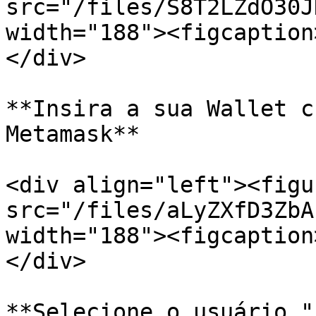
src="/files/S8T2LZdO30J
width="188"><figcaption
</div>

**Insira a sua Wallet c
Metamask**

<div align="left"><figu
src="/files/aLyZXfD3ZbA
width="188"><figcaption
</div>

**Selecione o usuário "