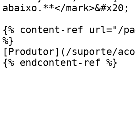
abaixo.**</mark>&#x20;

{% content-ref url="/pa
%}

[Produtor](/suporte/aco