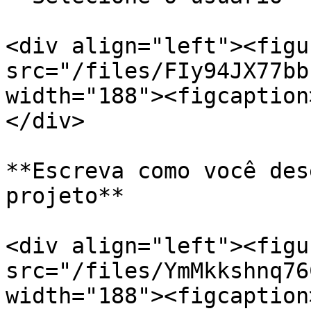
<div align="left"><figu
src="/files/FIy94JX77bb
width="188"><figcaption
</div>

**Escreva como você des
projeto**

<div align="left"><figu
src="/files/YmMkkshnq76
width="188"><figcaption