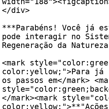
width="188"><figcaption
</div>

***Parabéns! Você já es
pode interagir no Siste
Regeneração da Natureza
<mark style="color:gree
color:yellow;">Para já 
os passos em</mark> <mar
style="color:green;back
</mark><mark style="col
color:yellow;">**"Ações